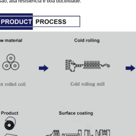
são, alta resistência e boa ductilidade.