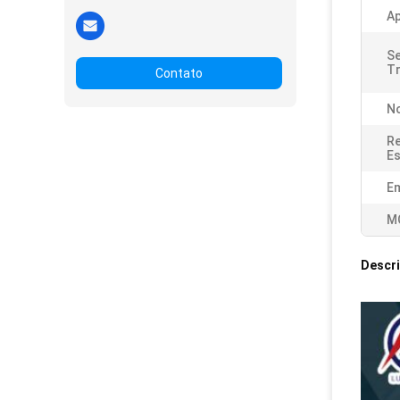
Ap
Se
T
Contato
N
Re
Es
E
M
Descr