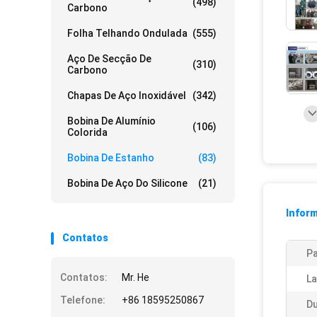
(498)
Carbono
Folha Telhando Ondulada
(555)
Aço De Secção De
(310)
Carbono
Chapas De Aço Inoxidável
(342)
Bobina De Alumínio
(106)
Colorida
Bobina De Estanho
(83)
Bobina De Aço Do Silicone
(21)
Infor
Contatos
P
Contatos:
Mr. He
La
Telefone:
+86 18595250867
Du