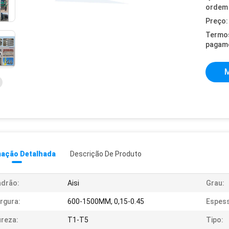
ordem 
Preço:
Termo
pagam
M
mação Detalhada
Descrição De Produto
adrão:
Aisi
Grau:
rgura:
600-1500MM, 0,15-0.45
Espess
reza:
T1-T5
Tipo: