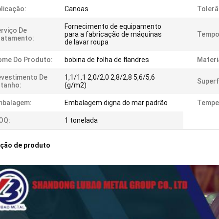
licação:
Canoas
Tolerâ
Fornecimento de equipamento
rviço De
para a fabricação de máquinas
Tempo 
ratamento:
de lavar roupa
ome Do Produto:
bobina de folha de flandres
Materi
vestimento De
1,1/1,1 2,0/2,0 2,8/2,8 5,6/5,6
Superf
tanho:
(g/m2)
mbalagem:
Embalagem digna do mar padrão
Tempe
OQ:
1 tonelada
ição de produto