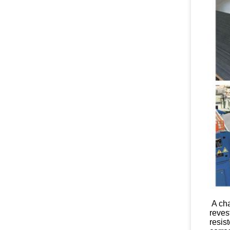
A ch
reves
resis