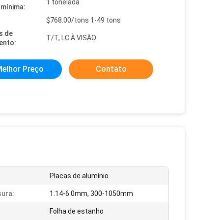
1 tonelada
mínima:
$768.00/tons 1-49 tons
s de
T/T, LC À VISÃO
ento:
elhor Preço
Contato
Placas de alumínio
ura:
1.14-6.0mm, 300-1050mm
Folha de estanho