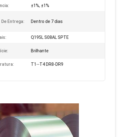
ncia:
±1%, ±1%
De Entrega:
Dentro de 7 dias
ais:
Q195L S08AL SPTE
ície:
Brilhante
ratura:
T1--T4 DR8-DR9