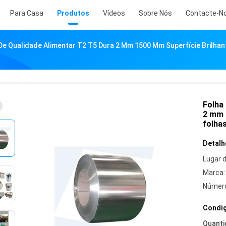
Para Casa
Produtos
Vídeos
Sobre Nós
Contacte-N
De Qualidade Alimentar T2 T5 Dura 2 Mm 1500 Mm Superfície Brilhan
Folha
2 mm 
folha
Detalh
Lugar 
Marca:
Número
Condiç
Quanti