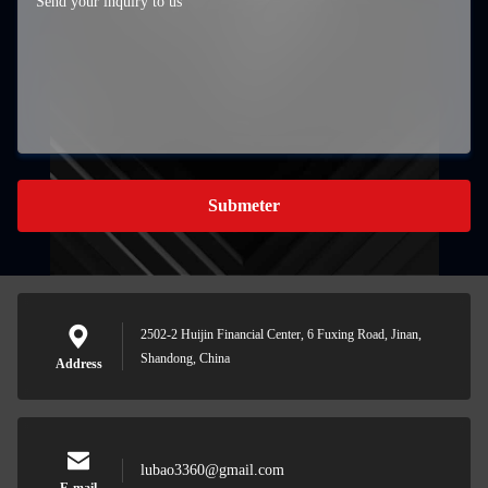
Submeter
2502-2 Huijin Financial Center, 6 Fuxing Road, Jinan,
Shandong, China
Address
lubao3360@gmail.com