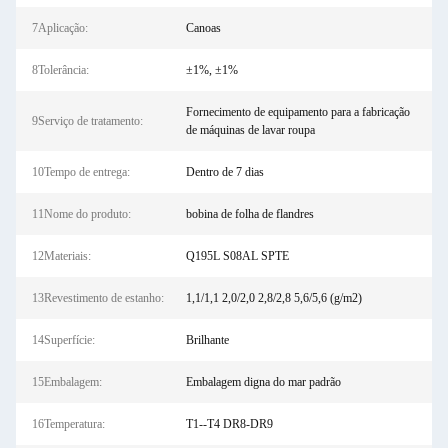
7Aplicação:
Canoas
8Tolerância:
±1%, ±1%
Fornecimento de equipamento para a fabricação
9Serviço de tratamento:
de máquinas de lavar roupa
10Tempo de entrega:
Dentro de 7 dias
11Nome do produto:
bobina de folha de flandres
12Materiais:
Q195L S08AL SPTE
13Revestimento de estanho:
1,1/1,1 2,0/2,0 2,8/2,8 5,6/5,6 (g/m2)
14Superfície:
Brilhante
15Embalagem:
Embalagem digna do mar padrão
16Temperatura:
T1--T4 DR8-DR9