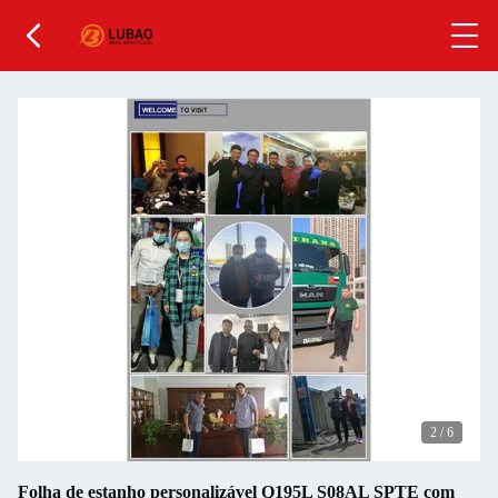
2
/
6
Folha de estanho personalizável Q195L S08AL SPTE com