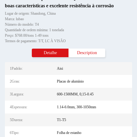
boas características e excelente resistência à corrosão
Lugar de origem: Shandong, China
Marca: lubao
Número do modelo: T4
Quantidade de ordem mínima: 1 tonelada
Preço: $768.00/tons 1-49 tons
Termos de pagamento: T/T, LC À VISÃO
Detalhe
Description
1Padrão:
Aisi
2Grau:
Placas de alumínio
3Largura:
600-1500MM, 0,15-0.45
4Espessura:
1.14-6.0mm, 300-1050mm
5Dureza:
T1-T5
6Tipo:
Folha de estanho