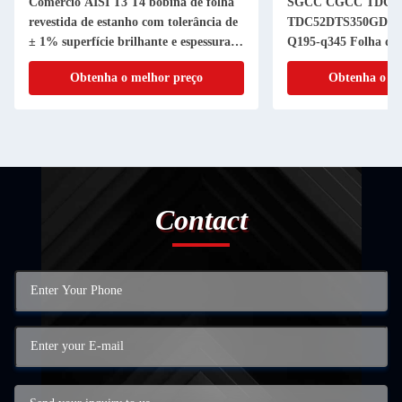
Comércio AISI T3 T4 bobina de folha
SGCC CGCC TDC5
revestida de estanho com tolerância de
TDC52DTS350GD T
± 1% superfície brilhante e espessura
Q195-q345 Folha de 
personalizada
de estanho de qualid
Obtenha o melhor preço
Obtenha o me
desempenho
Contact