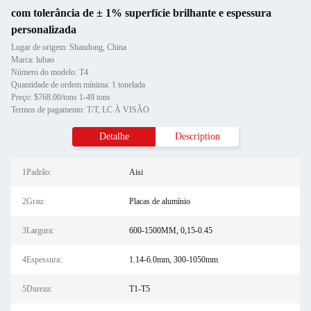
com tolerância de ± 1% superfície brilhante e espessura
personalizada
Lugar de origem: Shandong, China
Marca: lubao
Número do modelo: T4
Quantidade de ordem mínima: 1 tonelada
Preço: $768.00/tons 1-49 tons
Termos de pagamento: T/T, LC À VISÃO
Detalhe
Description
1Padrão:
Aisi
2Grau:
Placas de alumínio
3Largura:
600-1500MM, 0,15-0.45
4Espessura:
1.14-6.0mm, 300-1050mm
5Dureza:
T1-T5