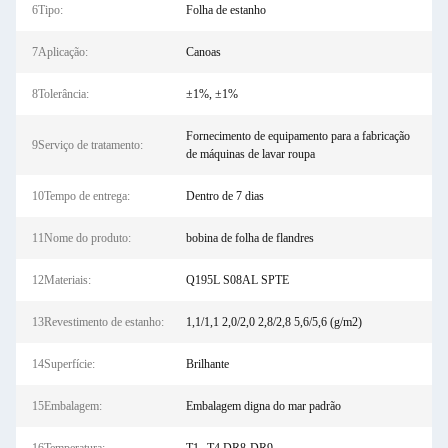
6Tipo:
Folha de estanho
7Aplicação:
Canoas
8Tolerância:
±1%, ±1%
Fornecimento de equipamento para a fabricação
9Serviço de tratamento:
de máquinas de lavar roupa
10Tempo de entrega:
Dentro de 7 dias
11Nome do produto:
bobina de folha de flandres
12Materiais:
Q195L S08AL SPTE
13Revestimento de estanho:
1,1/1,1 2,0/2,0 2,8/2,8 5,6/5,6 (g/m2)
14Superfície:
Brilhante
15Embalagem:
Embalagem digna do mar padrão