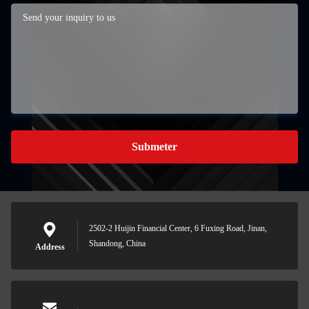
Submeter
2502-2 Huijin Financial Center, 6 Fuxing Road, Jinan,
Shandong, China
Address