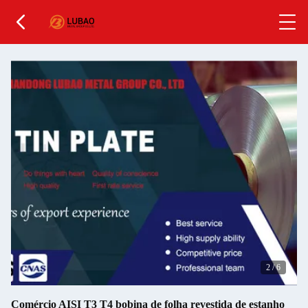
2
/
6
Comércio AISI T3 T4 bobina de folha revestida de estanho