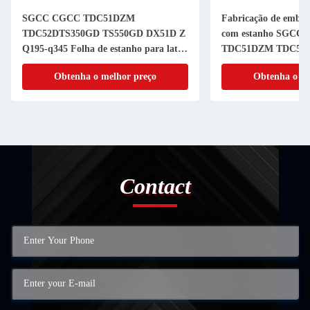
SGCC CGCC TDC51DZM
Fabricação de embal
TDC52DTS350GD TS550GD DX51D Z
com estanho SGCC
Q195-q345 Folha de estanho para latas
TDC51DZM TDC52
de estanho de qualidade superior e
TS550GD DX51D Z 
Obtenha o melhor preço
Obtenha o me
desempenho
Contact