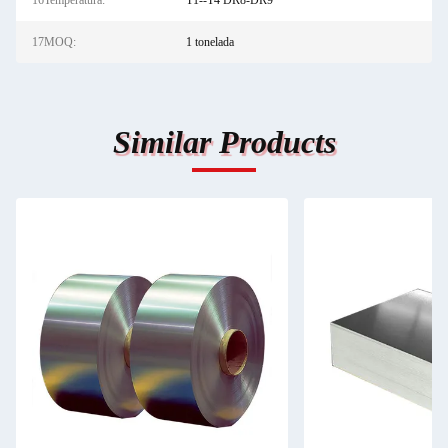
16Temperatura:
T1--T4 DR8-DR9
17MOQ:
1 tonelada
Similar Products