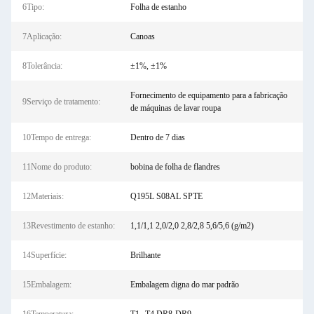
6Tipo:
Folha de estanho
7Aplicação:
Canoas
8Tolerância:
±1%, ±1%
Fornecimento de equipamento para a fabricação
9Serviço de tratamento:
de máquinas de lavar roupa
10Tempo de entrega:
Dentro de 7 dias
11Nome do produto:
bobina de folha de flandres
12Materiais:
Q195L S08AL SPTE
13Revestimento de estanho:
1,1/1,1 2,0/2,0 2,8/2,8 5,6/5,6 (g/m2)
14Superfície:
Brilhante
15Embalagem:
Embalagem digna do mar padrão