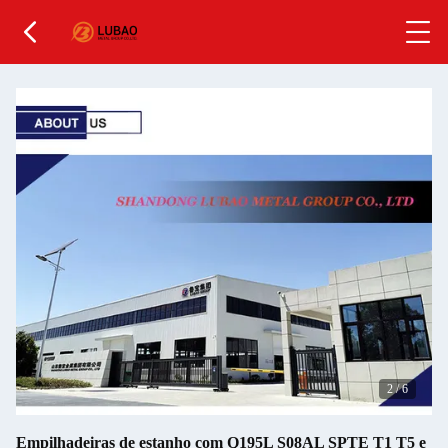
2
/
6
Empilhadeiras de estanho com Q195L S08AL SPTE T1 T5 e