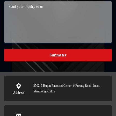
Submeter
2502-2 Huijin Financial Center, 6 Fuxing Road, Jinan,
Shandong, China
Address