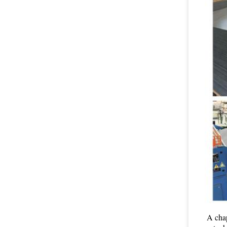
A chap