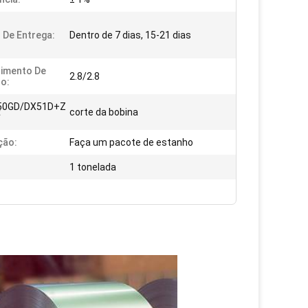
De Entrega:
Dentro de 7 dias, 15-21 dias
imento De
2.8/2.8
o:
50GD/DX51D+Z
:
corte da bobina
ção:
Faça um pacote de estanho
1 tonelada