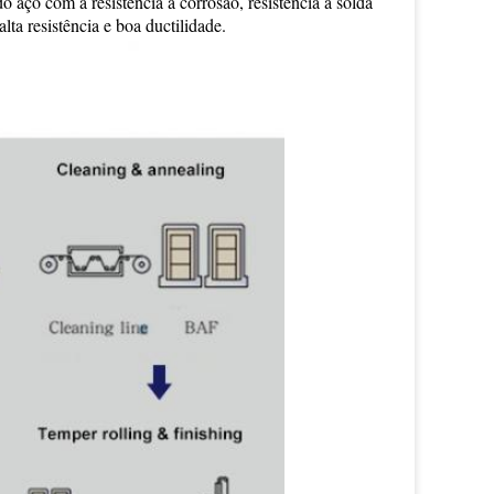
aço com a resistência à corrosão, resistência à solda 
alta resistência e boa ductilidade.