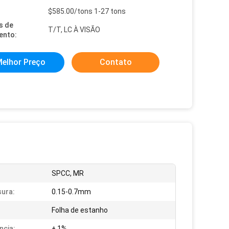
$585.00/tons 1-27 tons
s de
T/T, LC À VISÃO
ento:
elhor Preço
Contato
SPCC, MR
ura:
0.15-0.7mm
Folha de estanho
ncia:
± 1%