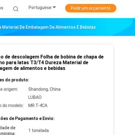
Portuguese
os
Pedir um orçamento
a Material De Embalagem De Alimentos E Bebidas
ço de descolagem Folha de bobina de chapa de
ho para latas T3/T4 Dureza Material de
agem de alimentos e bebidas
es do produto:
de origem:
Shandong, China
LUBAO
 do modelo:
MR T-4CA
ões de Pagamento e Envio:
dade de
1 tonelada
mínima: