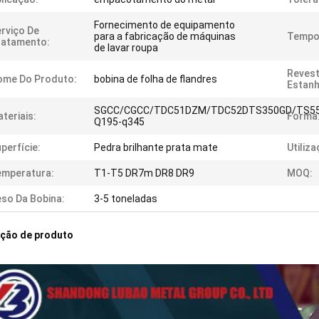
Fornecimento de equipamento
rviço De
para a fabricação de máquinas
Tempo 
ratamento:
de lavar roupa
Revest
ome Do Produto:
bobina de folha de flandres
Estanh
SGCC/CGCC/TDC51DZM/TDC52DTS350GD/TS5
teriais:
Forma
Q195-q345
perfície:
Pedra brilhante prata mate
Utiliza
emperatura:
T1-T5 DR7m DR8 DR9
MOQ:
so Da Bobina:
3-5 toneladas
ição de produto