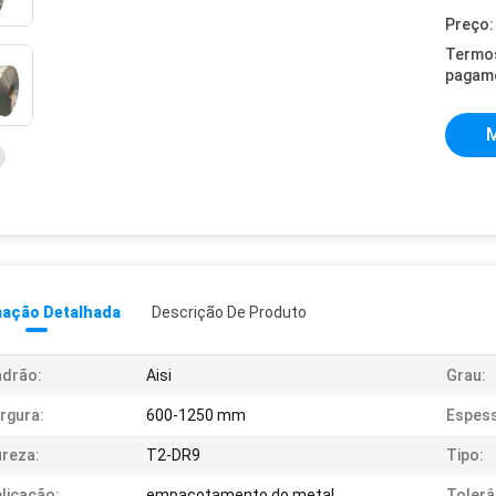
Preço:
Termo
pagam
M
mação Detalhada
Descrição De Produto
adrão:
Aisi
Grau:
rgura:
600-1250 mm
Espess
reza:
T2-DR9
Tipo:
licação:
empacotamento do metal
Tolerâ