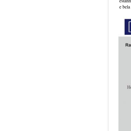
estanh
e bela