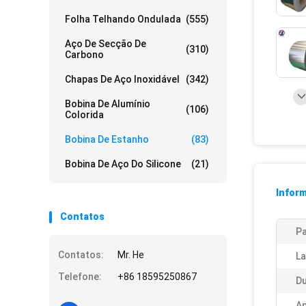
Folha Telhando Ondulada
(555)
Aço De Secção De
(310)
Carbono
Chapas De Aço Inoxidável
(342)
Bobina De Alumínio
(106)
Colorida
Bobina De Estanho
(83)
Bobina De Aço Do Silicone
(21)
Infor
Contatos
P
Contatos:
Mr. He
La
Telefone:
+86 18595250867
Du
Ap