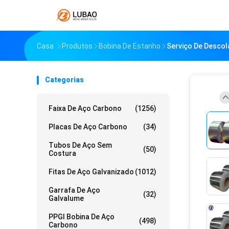
Casa
Produtos
Bobina De Estanho
Serviço De Descol
Categorias
Faixa De Aço Carbono
(1256)
Placas De Aço Carbono
(34)
Tubos De Aço Sem
(50)
Costura
Fitas De Aço Galvanizado
(1012)
Garrafa De Aço
(32)
Galvalume
PPGI Bobina De Aço
(498)
Carbono