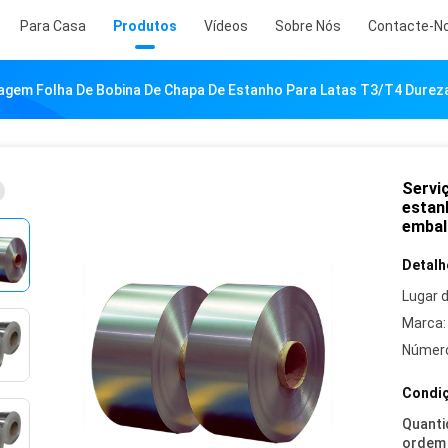
Para Casa
Produtos
Vídeos
Sobre Nós
Contacte-N
agem Folha De Bobina De Chapa De Estanho Para Latas T3/T4 Durez
Servi
estan
embal
Detalh
Lugar 
Marca:
Número
Condiç
Quanti
ordem 