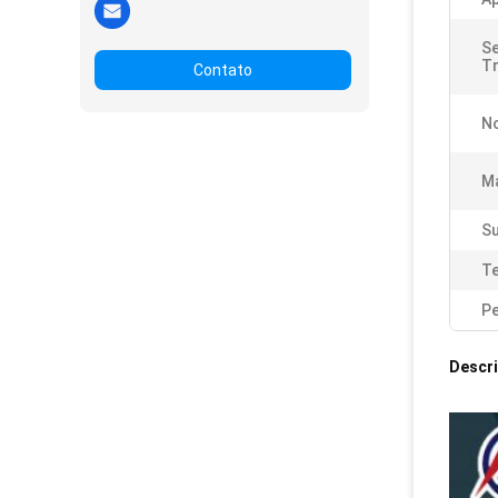
Se
T
Contato
N
Ma
Su
T
Pe
Descr