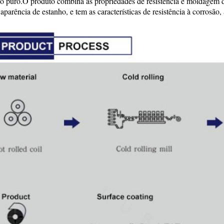
o puro.O produto combina as propriedades de resistência e moldagem do 
 aparência de estanho, e tem as características de resistência à corrosão, 