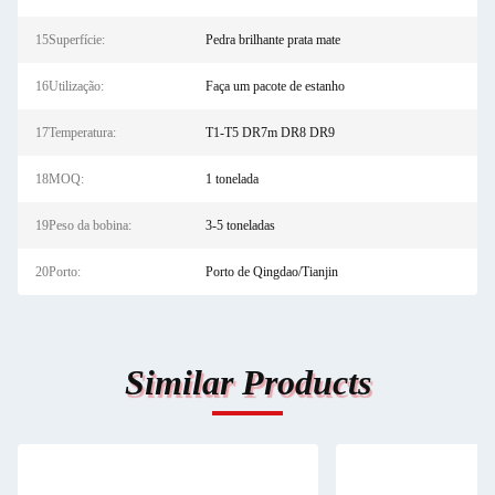
15Superfície:
Pedra brilhante prata mate
16Utilização:
Faça um pacote de estanho
17Temperatura:
T1-T5 DR7m DR8 DR9
18MOQ:
1 tonelada
19Peso da bobina:
3-5 toneladas
20Porto:
Porto de Qingdao/Tianjin
Similar Products