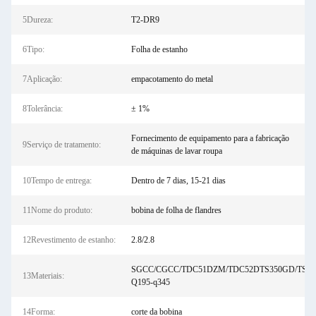
5Dureza:
T2-DR9
6Tipo:
Folha de estanho
7Aplicação:
empacotamento do metal
8Tolerância:
± 1%
Fornecimento de equipamento para a fabricação
9Serviço de tratamento:
de máquinas de lavar roupa
10Tempo de entrega:
Dentro de 7 dias, 15-21 dias
11Nome do produto:
bobina de folha de flandres
12Revestimento de estanho:
2.8/2.8
SGCC/CGCC/TDC51DZM/TDC52DTS350GD/TS5
13Materiais:
Q195-q345
14Forma:
corte da bobina