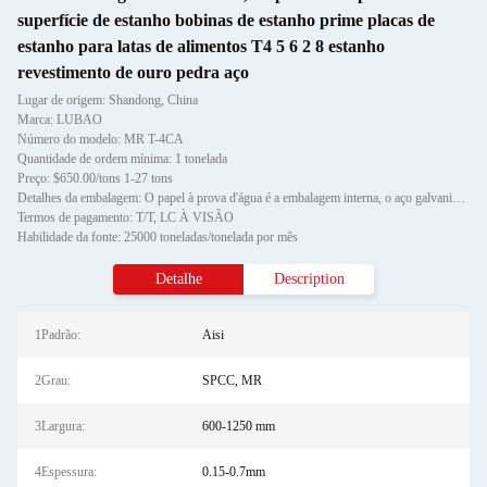
superfície de estanho bobinas de estanho prime placas de
estanho para latas de alimentos T4 5 6 2 8 estanho
revestimento de ouro pedra aço
Lugar de origem: Shandong, China
Marca: LUBAO
Número do modelo: MR T-4CA
Quantidade de ordem mínima: 1 tonelada
Preço: $650.00/tons 1-27 tons
Detalhes da embalagem: O papel à prova d'água é a embalagem interna, o aço galvanizado ou a chapa de aço revestida é a emba
Termos de pagamento: T/T, LC À VISÃO
Habilidade da fonte: 25000 toneladas/tonelada por mês
Detalhe
Description
1Padrão:
Aisi
2Grau:
SPCC, MR
3Largura:
600-1250 mm
4Espessura:
0.15-0.7mm