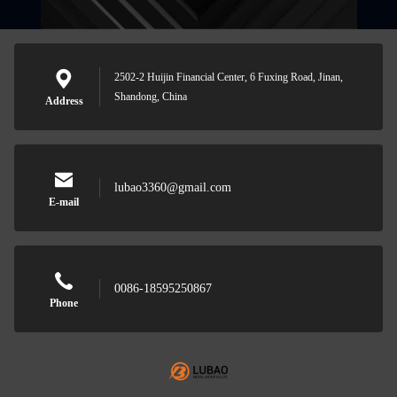
2502-2 Huijin Financial Center, 6 Fuxing Road, Jinan,
Shandong, China
Address
lubao3360@gmail.com
E-mail
0086-18595250867
Phone