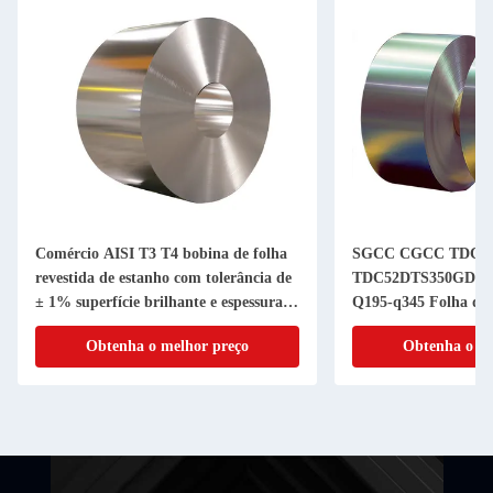
Comércio AISI T3 T4 bobina de folha
SGCC CGCC TDC5
revestida de estanho com tolerância de
TDC52DTS350GD T
± 1% superfície brilhante e espessura
Q195-q345 Folha de 
personalizada
de estanho de qualid
Obtenha o melhor preço
Obtenha o me
desempenho