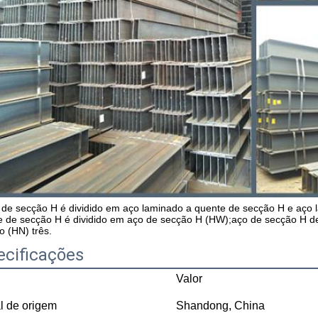
 de secção H é dividido em aço laminado a quente de secção H e aço l
e de secção H é dividido em aço de secção H (HW);aço de secção H de
to (HN) três.
ecificações
Valor
l de origem
Shandong, China