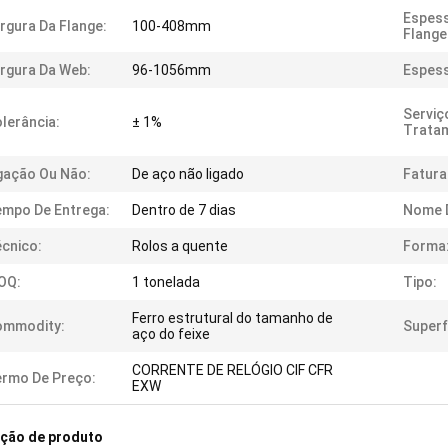
Espess
rgura Da Flange:
100-408mm
Flange
rgura Da Web:
96-1056mm
Espess
Serviç
lerância:
± 1%
Trata
gação Ou Não:
De aço não ligado
Fatur
mpo De Entrega:
Dentro de 7 dias
Nome 
cnico:
Rolos a quente
Forma
OQ:
1 tonelada
Tipo:
Ferro estrutural do tamanho de
ommodity:
Superf
aço do feixe
CORRENTE DE RELÓGIO CIF CFR
rmo De Preço:
EXW
ição de produto