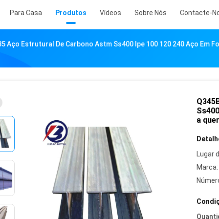
Para Casa
Produtos
Vídeos
Sobre Nós
Contacte-N
5 Aço Estrutural De Carbono Astm Ss400 Ipe 100 120 240 Aço Em F
Q345B
Ss400
a que
Detalh
Lugar 
Marca:
Número
Condiç
Quanti