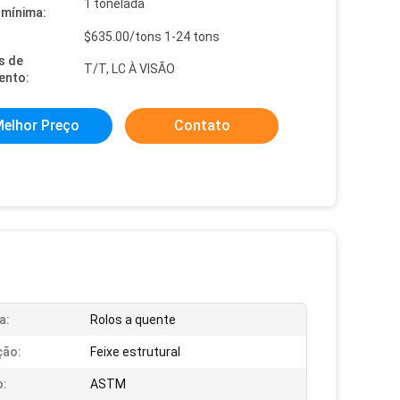
1 tonelada
mínima:
$635.00/tons 1-24 tons
s de
T/T, LC À VISÃO
ento:
elhor Preço
Contato
a:
Rolos a quente
ção:
Feixe estrutural
o:
ASTM