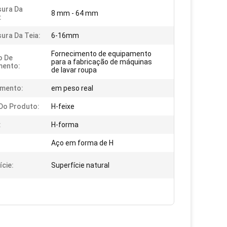
ura Da
8 mm - 64 mm
:
ura Da Teia:
6-16mm
Fornecimento de equipamento
o De
para a fabricação de máquinas
mento:
de lavar roupa
amento:
em peso real
Do Produto:
H-feixe
:
H-forma
Aço em forma de H
ície:
Superfície natural