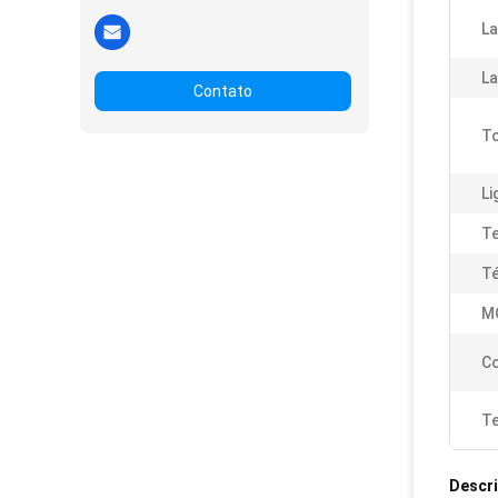
La
La
Contato
To
Li
Te
Té
M
C
Te
Descr