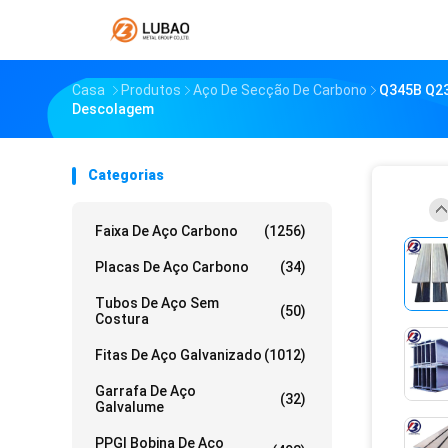
Casa
Produtos
Aço De Secção De Carbono
Q345B Q23
Descolagem
Categorias
Faixa De Aço Carbono
(1256)
Placas De Aço Carbono
(34)
Tubos De Aço Sem
(50)
Costura
Fitas De Aço Galvanizado
(1012)
Garrafa De Aço
(32)
Galvalume
PPGI Bobina De Aço