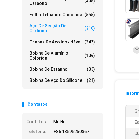
(498)
Carbono
Folha Telhando Ondulada
(555)
Aço De Secção De
(310)
Carbono
Chapas De Aço Inoxidável
(342)
Bobina De Alumínio
(106)
Colorida
Bobina De Estanho
(83)
Bobina De Aço Do Silicone
(21)
Infor
Contatos
Gr
Contatos:
Mr. He
Es
Telefone:
+86 18595250867
Du