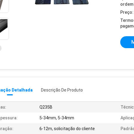
ordem 
Preço:
Termo
pagam
M
mação Detalhada
Descrição De Produto
au:
Q235B
Técnic
pessura:
5-34mm, 5-34mm
Aplica
ração:
6-12m, solicitação do cliente
Padrã