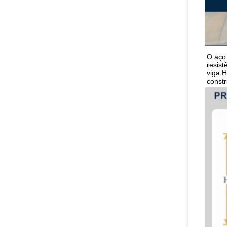
O aço 
resis
viga H
constr